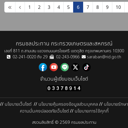
1
2
3
4
5
6
7
8
9
10
กรมชลประทาน กระทรวงเกษตรและสหกรณ์
เลขที่ 811 ถ.สามเสน แขวงถนนนครไชยศรี เขตดุสิต กรุงเทพมหานคร 10300
02-241-0020 ถึง 29
02-243-0966
saraban@rid.go.th
จำนวนผู้เยี่ยมชมเว็บไซต์
//
นโยบายเว็บไซต์
//
นโยบายคุ้มครองข้อมูลส่วนบุคคล
//
นโยบายรักษา
ความมั่นคงปลอดภัยเว็บไซต์
//
นโยบายการใช้คุกกี้
สงวนลิขสิทธิ์ © 2569 กรมชลประทาน