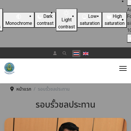
A
Dark
Low
High
F
Light
Monochrome
contrast
saturation
saturation
s
s
contrast
1
เลือกภาษาของคุณ
หน้าแรก
รอบรั้วชลประทาน
รอบรั้วชลประทาน