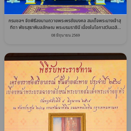
กรมชลฯ จัดพิธีลงนามถวายพระพรชัยมงคล สมเด็จพระนางเจ้าสุ
ทิดา พัชรสุธาพิมลลักษณ พระบรมราชินี เนื่องในโอกาสวันเฉลิม
พระชนมพรรษา 3 มิถุนายน 2569
08 มิถุนายน 2569