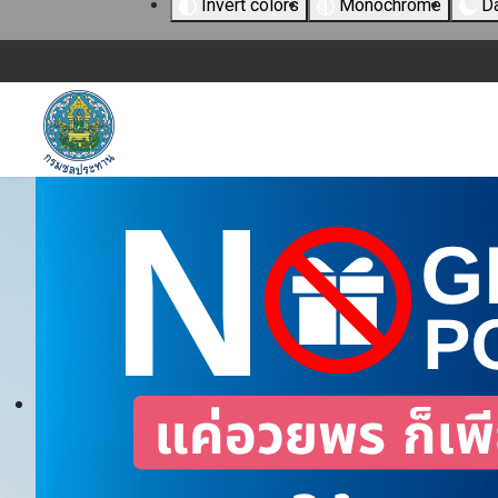
Invert colors
Monochrome
Da