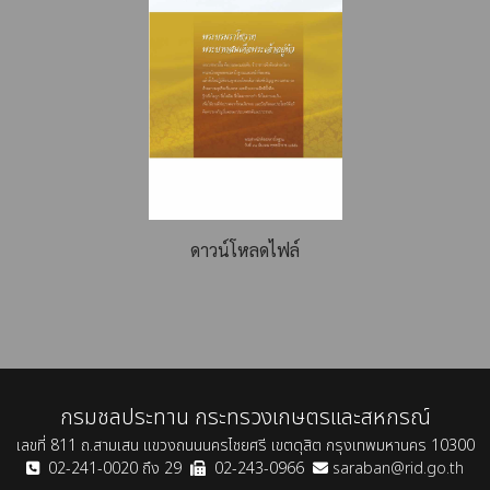
ดาวน์โหลดไฟล์
กรมชลประทาน กระทรวงเกษตรและสหกรณ์
เลขที่ 811 ถ.สามเสน แขวงถนนนครไชยศรี เขตดุสิต กรุงเทพมหานคร 10300
02-241-0020 ถึง 29
02-243-0966
saraban@rid.go.th