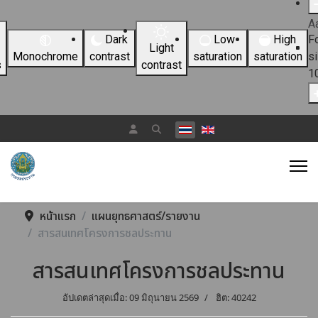
A
Dark
Low
High
F
Light
Monochrome
contrast
saturation
saturation
s
s
contrast
1
เลือกภาษาของคุณ
หน้าแรก
แผนยุทธศาสตร์/รายงาน
สารสนเทศโครงการชลประทาน
สารสนเทศโครงการชลประทาน
อัปเดตล่าสุดเมื่อ: 09 มิถุนายน 2569
ฮิต: 40242