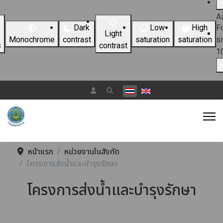
A
Dark
Low
High
F
Light
Monochrome
contrast
saturation
saturation
s
s
contrast
1
เลือกภาษาของคุณ
หน้าแรก
หน่วยงานในสังกัด
โครงการส่งน้ำและบำรุงรักษา
โครงการส่งน้ำและบำรุงรักษา