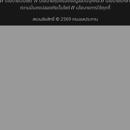
//
นโยบายเว็บไซต์
//
นโยบายคุ้มครองข้อมูลส่วนบุคคล
//
นโยบายรักษา
ความมั่นคงปลอดภัยเว็บไซต์
//
นโยบายการใช้คุกกี้
สงวนลิขสิทธิ์ © 2569 กรมชลประทาน