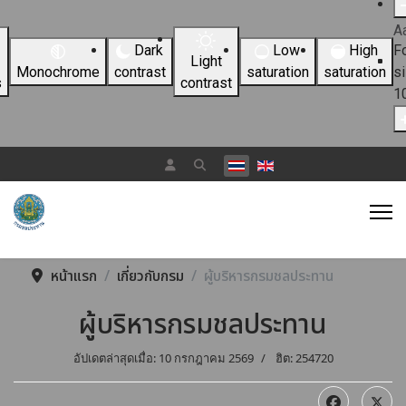
A
Dark
Low
High
F
Light
Monochrome
contrast
saturation
saturation
s
s
contrast
1
เลือกภาษาของคุณ
หน้าแรก
เกี่ยวกับกรม
ผู้บริหารกรมชลประทาน
ผู้บริหารกรมชลประทาน
อัปเดตล่าสุดเมื่อ: 10 กรกฎาคม 2569
ฮิต: 254720