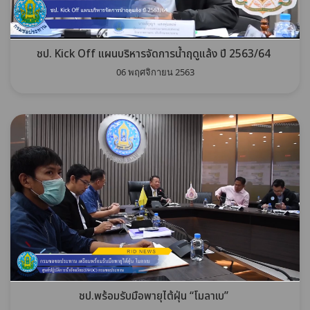
ชป. Kick Off แผนบริหารจัดการน้ำฤดูแล้ง ปี 2563/64
06 พฤศจิกายน 2563
ชป.พร้อมรับมือพายุไต้ฝุ่น “โมลาเบ”