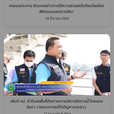
กรมชลประทาน จัดแถลงข่าวการให้ความช่วยเหลือภัยแล้งเมือง
พิจิตรและนครราชสีมา
04 มีนาคม 2564
อธิบดี ชป. นำทีมลงพื้นที่ติดตามการบริหารจัดการน้ำในคลอง
จินดา วางแนวทางแก้ไขปัญหาระยะยาว
27 กุมภาพันธ์ 2564