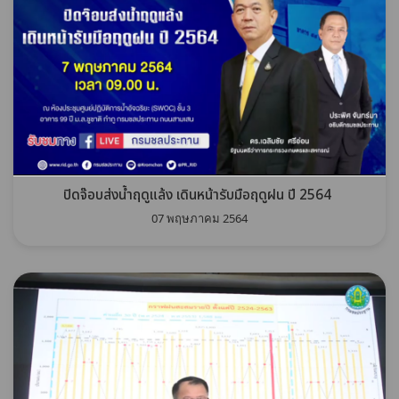
ปิดจ๊อบส่งน้ำฤดูแล้ง เดินหน้ารับมือฤดูฝน ปี 2564
07 พฤษภาคม 2564