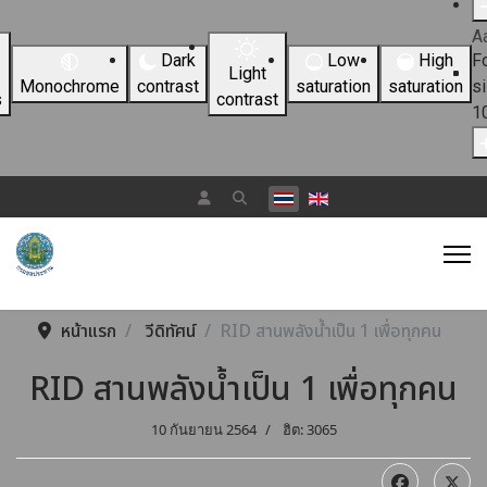
A
Dark
Low
High
F
Light
Monochrome
contrast
saturation
saturation
s
s
contrast
1
เลือกภาษาของคุณ
หน้าแรก
วีดิทัศน์
RID สานพลังน้ำเป็น 1 เพื่อทุกคน
RID สานพลังน้ำเป็น 1 เพื่อทุกคน
10 กันยายน 2564
ฮิต: 3065