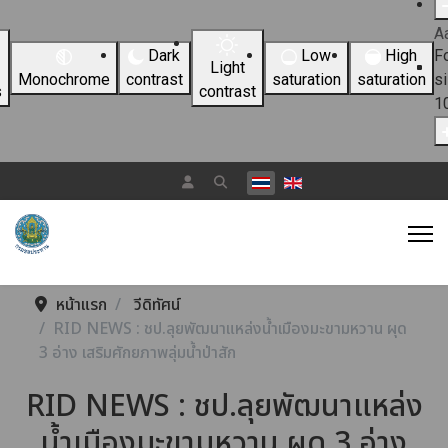
A
Dark
Low
High
F
Light
Monochrome
contrast
saturation
saturation
s
s
contrast
1
เลือกภาษาของคุณ
หน้าแรก
วีดิทัศน์
RID NEWS : ชป.ลุยพัฒนาแหล่งน้ำเมืองมะขามหวาน ผุด
3 อ่าง เสริมศักยภาพลุ่มน้ำป่าสัก
RID NEWS : ชป.ลุยพัฒนาแหล่ง
น้ำเมืองมะขามหวาน ผุด 3 อ่าง