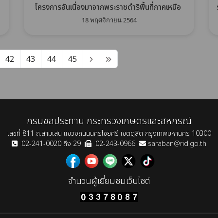
โครงการอันเนื่องมาจากพระราชดำริพื้นที่ภาคเหนือ
18 พฤศจิกายน 2564
42
43
44
45
กรมชลประทาน กระทรวงเกษตรและสหกรณ์
เลขที่ 811 ถ.สามเสน แขวงถนนนครไชยศรี เขตดุสิต กรุงเทพมหานคร 10300
02-241-0020 ถึง 29
02-243-0966
saraban@rid.go.th
จำนวนผู้เยี่ยมชมเว็บไซต์