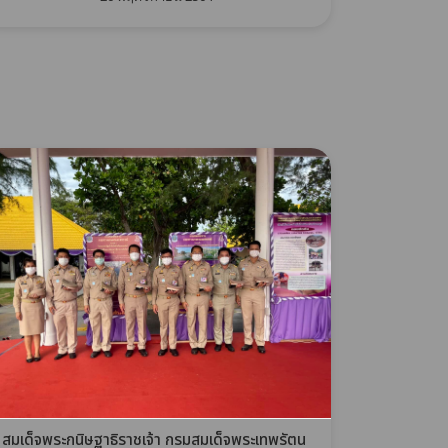
สมเด็จพระกนิษฐาธิราชเจ้า กรมสมเด็จพระเทพรัตน