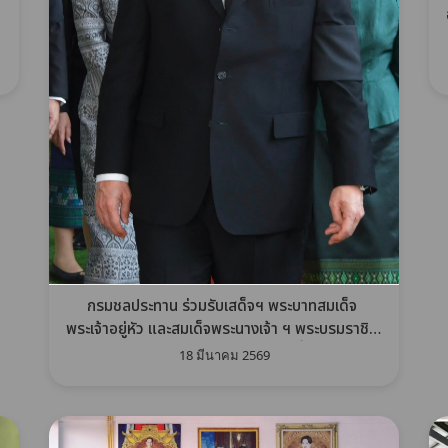
กรมชลประทาน ร่วมรับเสด็จฯ พระบาทสมเด็จ
พระเจ้าอยู่หัว และสมเด็จพระนางเจ้า ฯ พระบรมราชินี
เยือน สปป.ลาว โชว์ผลสำเร็จด้านแหล่งน้ำ พร้อมต่อย
18 มีนาคม 2569
อดแปลงสาธิตเกษตรทฤษฎีใหม่ ณ ศูนย์ฯ ห้วยซอน -
ห้วยซั้ว