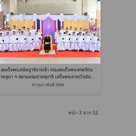
สมเด็จพระกนิษฐาธิราชเจ้า กรมสมเด็จพระเทพรัตน
าชสุดา ฯ สยามบรมราชกุมารี เสด็จพระราชดำเนินไป
ทรงปฏิบัติพระราชกรณียกิจในพื้นที่ จ.กาญจนบุรี
10 กุมภาพันธ์ 2569
หน้า 3 จาก 52