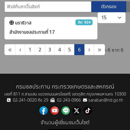
ฟิวล์ค้นหาเว็บลิงก์
ตัวกรอง
แสดง #
นราธิวาส
ฮิต: 924
สำนักงานชลประทานที่ 17
1
2
3
4
5
6
หน้า 6 จาก 6
กรมชลประทาน กระทรวงเกษตรและสหกรณ์
เลขที่ 811 ถ.สามเสน แขวงถนนนครไชยศรี เขตดุสิต กรุงเทพมหานคร 10300
02-241-0020 ถึง 29
02-243-0966
saraban@rid.go.th
จำนวนผู้เยี่ยมชมเว็บไซต์