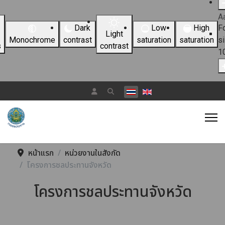
A
Dark
Low
High
F
Light
Monochrome
contrast
saturation
saturation
s
s
contrast
1
เลือกภาษาของคุณ
หน้าแรก
หน่วยงานในสังกัด
โครงการชลประทานจังหวัด
โครงการชลประทานจังหวัด