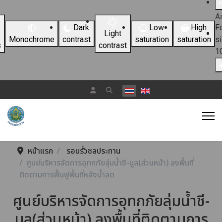
A
Dark
Low
High
F
Light
Monochrome
contrast
saturation
saturation
s
s
contrast
1
เลือกภาษาของคุณ
หน้าแรก
รอบรั้วชลประทาน
ศูนย์บริหารจัดการอุทกภัยลุ่มน้ำชี-มูล(ส่วนหน้า) ลงพื้นที่
ติดตามการฟื้นฟูพื้นที่หลังน้ำลด
ศูนย์บริหารจัดการอุทกภัยลุ่มน้ำชี-
มูล(ส่วนหน้า) ลงพื้นที่ติดตามการ