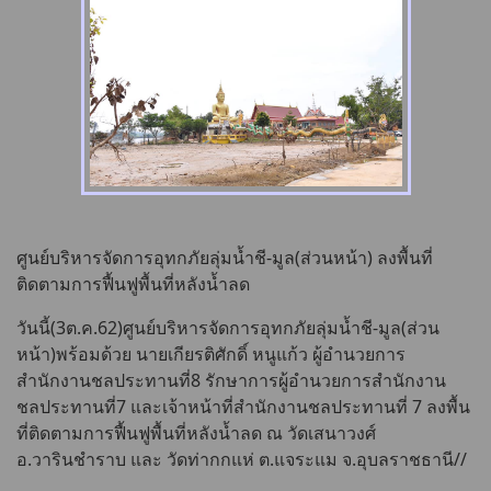
ศูนย์บริหารจัดการอุทกภัยลุ่มน้ำชี-มูล(ส่วนหน้า) ลงพื้นที่
ติดตามการฟื้นฟูพื้นที่หลังน้ำลด
วันนี้(3ต.ค.62)ศูนย์บริหารจัดการอุทกภัยลุ่มน้ำชี-มูล(ส่วน
หน้า)พร้อมด้วย นายเกียรติศักดิ์ หนูแก้ว ผู้อำนวยการ
สำนักงานชลประทานที่8 รักษาการผู้อำนวยการสำนักงาน
ชลประทานที่7 และเจ้าหน้าที่สำนักงานชลประทานที่ 7 ลงพื้น
ที่ติดตามการฟื้นฟูพื้นที่หลังน้ำลด ณ วัดเสนาวงศ์
อ.วารินชำราบ และ วัดท่ากกแห่ ต.แจระแม จ.อุบลราชธานี//