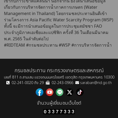
เข้ากับภาวะขาดแคลนน้ำ นอกจากนี้ ยังได้นำเสนอข้อมูล
เกี่ยวกับการบริหารจัดการน้ำภาคการเกษตร (Water
Management in Thailand) โดยกรมชลประทานยินดีเข้า
ร่วมโครงการ Asia Pacific Water Scarcity Program (WSP)
ทั้งนี้ จะมีการนำเสนอข้อมูลในการประชุมสมัชชา FAO
ประจำภูมิภาคเอเชียและแปซิฟิก ครั้งที่ 36 ในเดือนมีนาคม
พ.ศ. 2565 ในลำดับต่อไป
#RIDTEAM
#กรมชลประทาน
#WSP
#การบริหารจัดการน้ำ
กรมชลประทาน กระทรวงเกษตรและสหกรณ์
เลขที่ 811 ถ.สามเสน แขวงถนนนครไชยศรี เขตดุสิต กรุงเทพมหานคร 10300
02-241-0020 ถึง 29
02-243-0966
saraban@rid.go.th
จำนวนผู้เยี่ยมชมเว็บไซต์