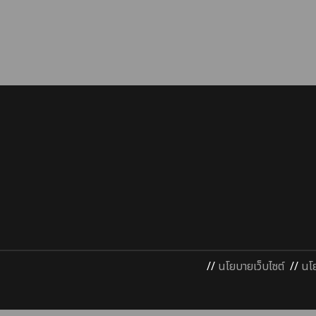
//
นโยบายเว็บไซต์
//
นโ