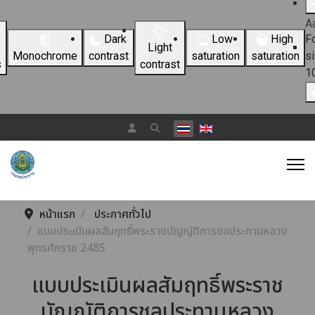
A
Dark
Low
High
F
Light
Monochrome
contrast
saturation
saturation
s
s
contrast
1
เลือกภาษาของคุณ
หน้าแรก
ประกาศทั่วไป
แบบประเมินผลสัมฤทธิ์พระราชบัญญัติการชลประทานหลวง
พุทธศักราช 2485
แบบประเมินผลสัมฤทธิ์พระราช
บัญญัติการชลประทานหลวง